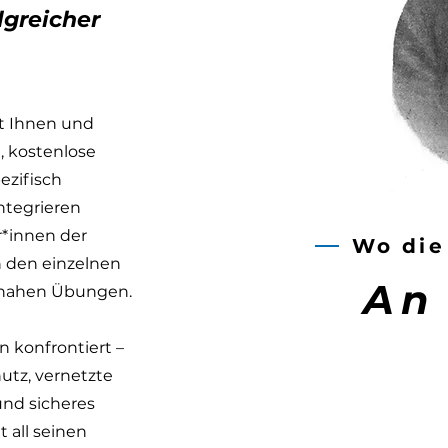
lgreicher
it Ihnen und
, kostenlose
ezifisch
ntegrieren
r*innen der
Wo die
n den einzelnen
An
snahen Übungen.
 konfrontiert –
tz, vernetzte
 und sicheres
all seinen