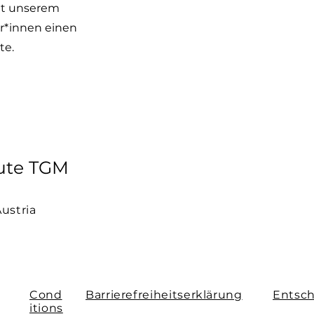
it unserem
er*innen einen
te.
tute TGM
Austria
Cond
Barrierefreiheitserklärung
Entsch
itions