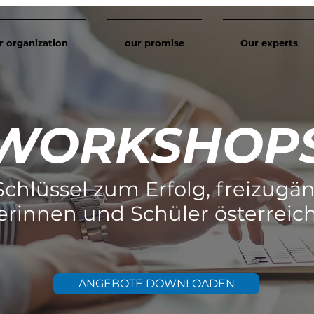
r organization
our promise
Our experts
WORKSHOP
Schlüssel zum Erfolg, freizugäng
erinnen und Schüler österreichw
ANGEBOTE DOWNLOADEN