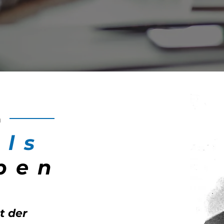
n
lls
ben
t der