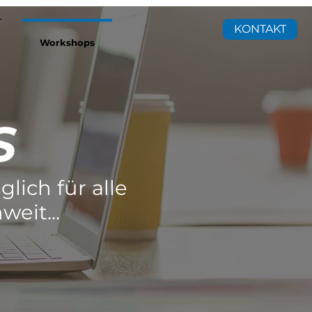
KONTAKT
Workshops
S
lich für alle
eit...