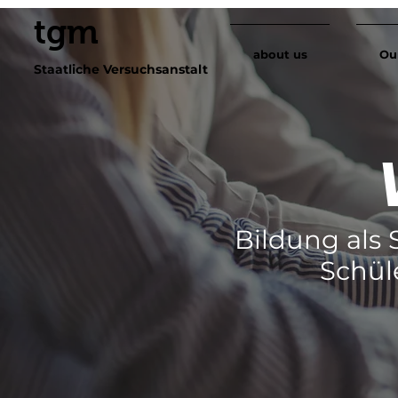
tgm
about us
Ou
Staatliche Versuchsanstalt
Bildung als 
Schül