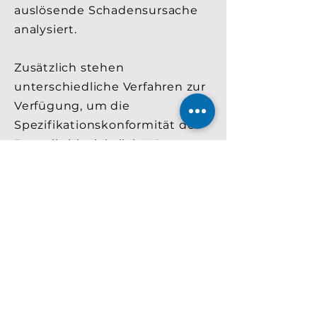
auslösende Schadensursache
analysiert.
Zusätzlich stehen
unterschiedliche Verfahren zur
Verfügung, um die
Spezifikationskonformität des
Bauteils hinsichtlich Härte,
Festigkeit und chemische
Zusammensetzung
(Legierungsgehalt eines
metallischen Werkstoffs)
analysieren zu können.
Dem Ursprung auf den
Grund gehen...