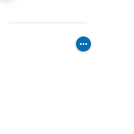
Wissen als
Schlüssel
Als größte Versuchsanstalt in Österreich
verfügen wir über Expertinnen und
Experten für nahezu jeden Themenbereich.
Unsere Expertinnen und Experten wirken
in nationalen und internationalen
Normengremien mit und tragen damit
maßgeblich an der Erstellung von Normen
bei.
Wir wissen nicht nur wie etwas geprüft
werden muss, sondern auch weshalb...
Wissenstransfer als
Instrument der
Bildung