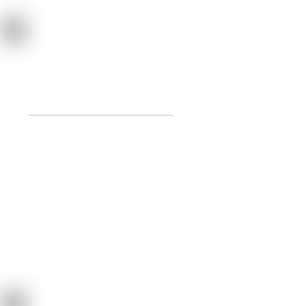
Eine besondere,
wertschätzende
Zusammenarbeit
Seit über 120 Jahren sind Sie der wichtigste
Bestandteil unseres Unternehmens! Wir sind
uns bewusst, dass wir ohne Kunden, auch
nicht erfolgreich arbeiten können.
Dieses Bewusstsein möchten wir in Form von
Wertschätzung und Achtung ausdrücken. Im
Falle der Feststellung einer Nichtkonformität,
wird Ihr Auftrag nicht sofort als negativ
abgeschlossen.
Wir informieren Sie in diesem Fall umgehend
und führen stets eine offene
Kommunikation...