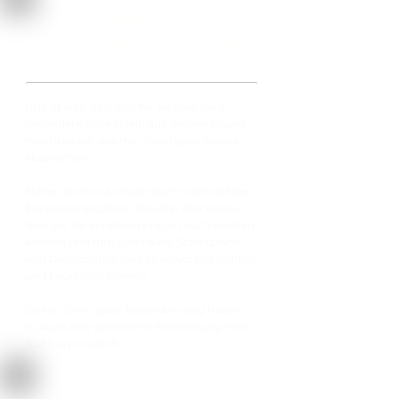
Zeit als
bedeutender Faktor
Uns ist klar, dass Zeit für Sie eine ganz
besondere Rolle spielt, aus diesem Grund
möchten wir uns mit Ihnen ganz genau
absprechen.
Stellen Sie Ihre Anfrage noch während der
Entwicklungsphase! Dies hat den Vorteil,
dass wir Sie in heiklen Fragen auch beraten
können und Ihre Zertifikate, Schaltpläne
und Datenblätter bereits im Vorfeld sichten
und beurteilen können.
Sollten Sie es ganz besonders eilig haben,
ist auch eine priorisierte Bearbeitung Ihres
Auftrags möglich...