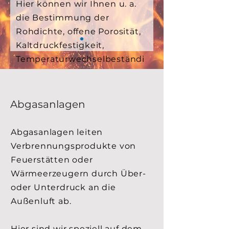
Hier können wir Ihnen u. a.
die Bestimmung der
Rohdichte, offene Porosität,
Kaltdruckfestigkeit,
Temperaturwechselbeständi
gkeit und Nachschwinden
als unsere Dienstleistung
anbieten.
Abgasanlagen
Abgasanlagen leiten
Verbrennungsprodukte von
Feuerstätten oder
Wärmeerzeugern durch Über-
oder Unterdruck an die
Außenluft ab.
Hier sind wir speziell auf dem