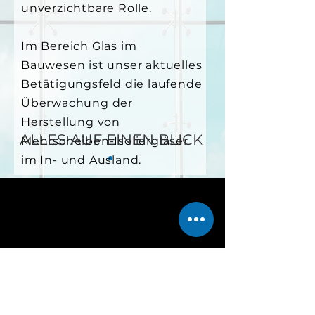
unverzichtbare Rolle.
Im Bereich Glas im
Bauwesen ist unser aktuelles
Betätigungsfeld die laufende
Überwachung der
Herstellung von
ALLES AUF EINEN BLICK
Mehrscheiben-Isoliergläser
im In- und Ausland.
Feuerfeste Erzeugnisse
Schamottematerialien für das
Innen- und Außenaufbau von